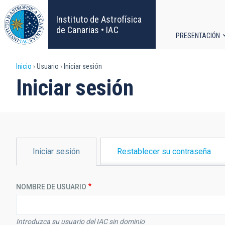
Pasar
al
Instituto de Astrofísica
contenido
de Canarias • IAC
PRESENTACIÓN
principal
Navega
Sobrescribir
Inicio
Usuario
Iniciar sesión
principa
Iniciar sesión
enlaces
de
ayuda
SOLAPAS
Iniciar sesión
Restablecer su contraseña
PRINCIPALES
a
la
NOMBRE DE USUARIO
navegación
Introduzca su usuario del IAC sin dominio