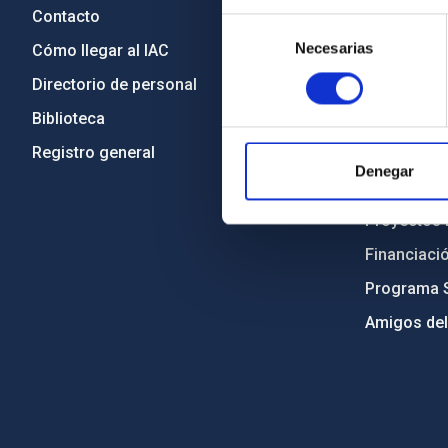
Contacto
Legislació
Selección
Necesarias
de
Cómo llegar al IAC
Transparen
consentimiento
Directorio de personal
Código étic
Biblioteca
Igualdad y 
Registro general
Forever IA
Denegar
Medio Ambi
Proyectos i
Financiaci
Programa 
Amigos del
PostFooter > Newsletter link