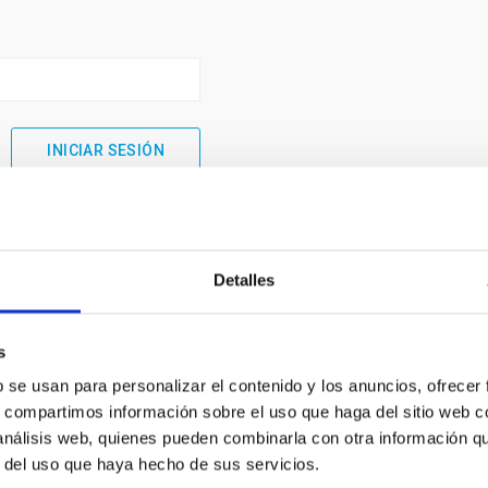
Detalles
s
b se usan para personalizar el contenido y los anuncios, ofrecer
s, compartimos información sobre el uso que haga del sitio web 
 análisis web, quienes pueden combinarla con otra información q
INSTITUCIONAL
PORTAL DEL IAC
r del uso que haya hecho de sus servicios.