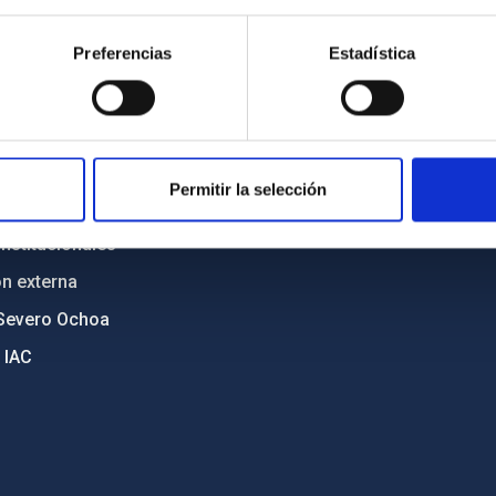
n
Mapa web
Preferencias
Estadística
cia
Políticas de privacidad
o y política antifraude
Aviso legal
diversidad de género
Política de cookies
C
Accesibilidad
Permitir la selección
ente y Sostenibilidad
nstitucionales
ón externa
Severo Ochoa
 IAC