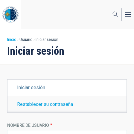
Pasar
al
contenido
principal
Sobrescribir
Inicio
Usuario
Iniciar sesión
Iniciar sesión
enlaces
de
ayuda
a
SOLAPAS
Iniciar sesión
PRINCIPALES
la
navegación
Restablecer su contraseña
NOMBRE DE USUARIO