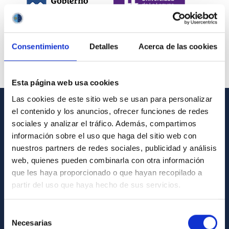
Consentimiento
Detalles
Acerca de las cookies
Esta página web usa cookies
Las cookies de este sitio web se usan para personalizar
el contenido y los anuncios, ofrecer funciones de redes
INFORMACIÓN GENERAL
sociales y analizar el tráfico. Además, compartimos
información sobre el uso que haga del sitio web con
Contacto
nuestros partners de redes sociales, publicidad y análisis
Cómo llegar al IAC
web, quienes pueden combinarla con otra información
que les haya proporcionado o que hayan recopilado a
Directorio de personal
partir del uso que haya hecho de sus servicios.
Biblioteca
Registro general
Selección
Necesarias
de