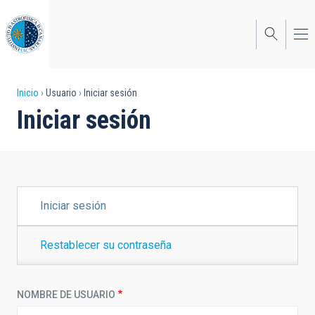
Pasar
al
contenido
principal
Sobrescribir
Inicio
Usuario
Iniciar sesión
Iniciar sesión
enlaces
de
ayuda
a
SOLAPAS
Iniciar sesión
PRINCIPALES
la
navegación
Restablecer su contraseña
NOMBRE DE USUARIO