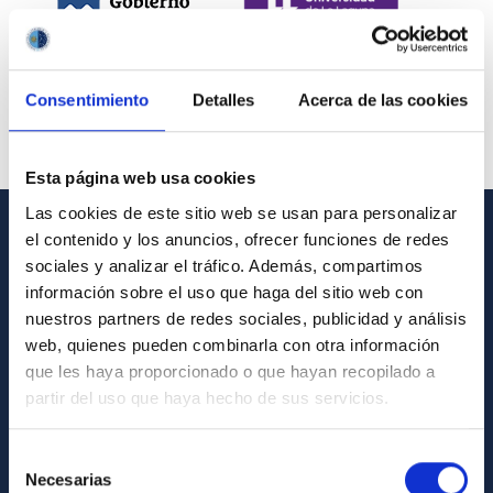
Consentimiento
Detalles
Acerca de las cookies
Esta página web usa cookies
Las cookies de este sitio web se usan para personalizar
el contenido y los anuncios, ofrecer funciones de redes
INFORMACIÓN GENERAL
sociales y analizar el tráfico. Además, compartimos
información sobre el uso que haga del sitio web con
Contacto
nuestros partners de redes sociales, publicidad y análisis
Cómo llegar al IAC
web, quienes pueden combinarla con otra información
que les haya proporcionado o que hayan recopilado a
Directorio de personal
partir del uso que haya hecho de sus servicios.
Biblioteca
Registro general
Selección
Necesarias
de