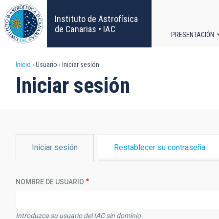
Pasar
al
Instituto de Astrofísica
contenido
de Canarias • IAC
PRESENTACIÓN
principal
Navega
Sobrescribir
Inicio
Usuario
Iniciar sesión
principa
Iniciar sesión
enlaces
de
ayuda
SOLAPAS
Iniciar sesión
Restablecer su contraseña
PRINCIPALES
a
la
NOMBRE DE USUARIO
navegación
Introduzca su usuario del IAC sin dominio