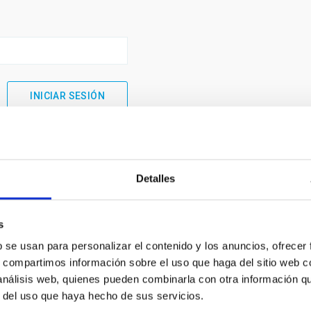
Detalles
s
b se usan para personalizar el contenido y los anuncios, ofrecer
s, compartimos información sobre el uso que haga del sitio web 
 análisis web, quienes pueden combinarla con otra información q
INSTITUCIONAL
PORTAL DEL IAC
r del uso que haya hecho de sus servicios.