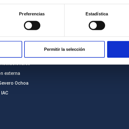
n
Mapa web
Preferencias
Estadística
cia
Políticas de privacidad
o y política antifraude
Aviso legal
diversidad de género
Política de cookies
C
Accesibilidad
Permitir la selección
ente y Sostenibilidad
nstitucionales
ón externa
Severo Ochoa
 IAC