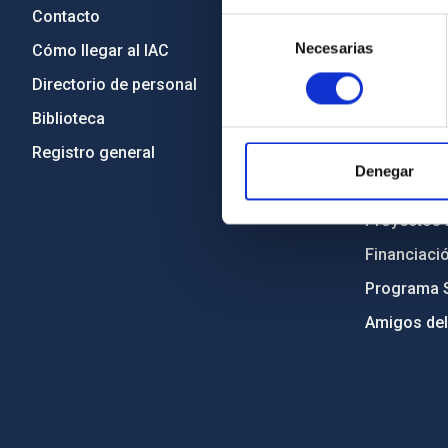
Contacto
Legislació
Selección
Necesarias
de
Cómo llegar al IAC
Transparen
consentimiento
Directorio de personal
Código étic
Biblioteca
Igualdad y 
Registro general
Forever IA
Denegar
Medio Ambi
Proyectos i
Financiaci
Programa 
Amigos del
PostFooter > Newsletter link