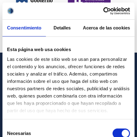
Consentimiento
Detalles
Acerca de las cookies
Esta página web usa cookies
Las cookies de este sitio web se usan para personalizar
el contenido y los anuncios, ofrecer funciones de redes
INFORMACIÓN GENERAL
sociales y analizar el tráfico. Además, compartimos
información sobre el uso que haga del sitio web con
Contacto
nuestros partners de redes sociales, publicidad y análisis
Cómo llegar al IAC
web, quienes pueden combinarla con otra información
que les haya proporcionado o que hayan recopilado a
Directorio de personal
partir del uso que haya hecho de sus servicios.
Biblioteca
Registro general
Selección
Necesarias
de