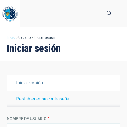
Pasar
al
contenido
principal
Sobrescribir
Inicio
Usuario
Iniciar sesión
Iniciar sesión
enlaces
de
ayuda
a
SOLAPAS
Iniciar sesión
PRINCIPALES
la
navegación
Restablecer su contraseña
NOMBRE DE USUARIO