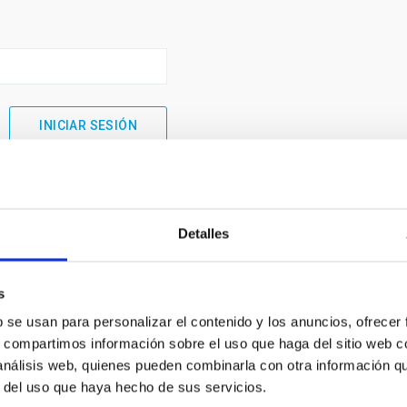
Detalles
s
b se usan para personalizar el contenido y los anuncios, ofrecer
s, compartimos información sobre el uso que haga del sitio web 
 análisis web, quienes pueden combinarla con otra información q
INSTITUCIONAL
PORTAL DEL IAC
r del uso que haya hecho de sus servicios.