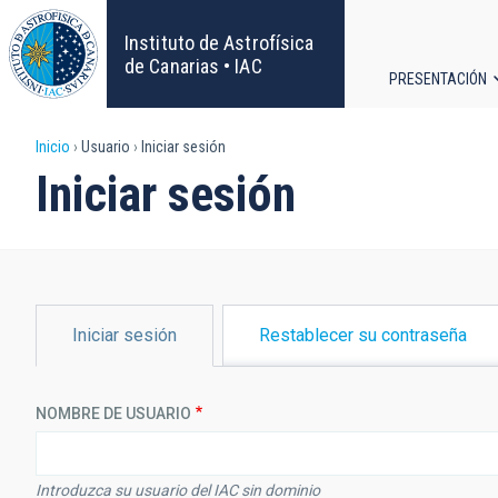
Pasar
al
Instituto de Astrofísica
contenido
de Canarias • IAC
PRESENTACIÓN
principal
Navega
Sobrescribir
Inicio
Usuario
Iniciar sesión
principa
Iniciar sesión
enlaces
de
ayuda
SOLAPAS
Iniciar sesión
Restablecer su contraseña
PRINCIPALES
a
la
NOMBRE DE USUARIO
navegación
Introduzca su usuario del IAC sin dominio