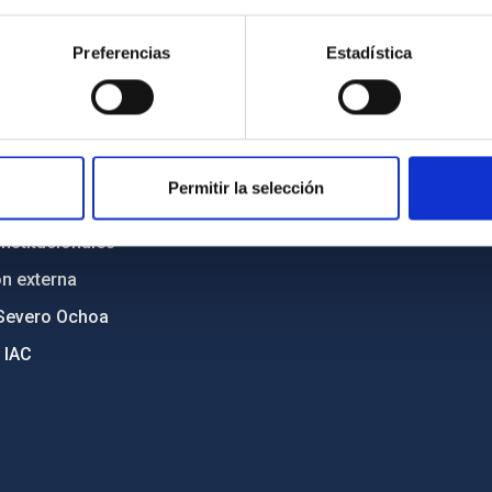
n
Mapa web
Preferencias
Estadística
cia
Políticas de privacidad
o y política antifraude
Aviso legal
diversidad de género
Política de cookies
C
Accesibilidad
Permitir la selección
ente y Sostenibilidad
nstitucionales
ón externa
Severo Ochoa
 IAC