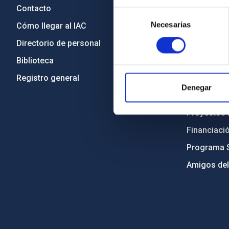
Contacto
Legislació
Selección
Necesarias
de
Cómo llegar al IAC
Transparen
consentimiento
Directorio de personal
Código étic
Biblioteca
Igualdad y 
Registro general
Forever IA
Denegar
Medio Ambi
Proyectos i
Financiaci
Programa 
Amigos del
PostFooter > Newsletter link