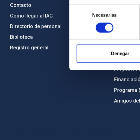
Contacto
Legislació
Selección
Necesarias
de
Cómo llegar al IAC
Transparen
consentimiento
Directorio de personal
Código étic
Biblioteca
Igualdad y 
Registro general
Forever IA
Denegar
Medio Ambi
Proyectos i
Financiaci
Programa 
Amigos del
PostFooter > Newsletter link