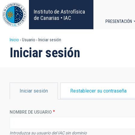
Pasar
al
Instituto de Astrofísica
contenido
de Canarias • IAC
PRESENTACIÓN
principal
Navega
Sobrescribir
Inicio
Usuario
Iniciar sesión
principa
Iniciar sesión
enlaces
de
ayuda
SOLAPAS
Iniciar sesión
Restablecer su contraseña
PRINCIPALES
a
la
NOMBRE DE USUARIO
navegación
Introduzca su usuario del IAC sin dominio