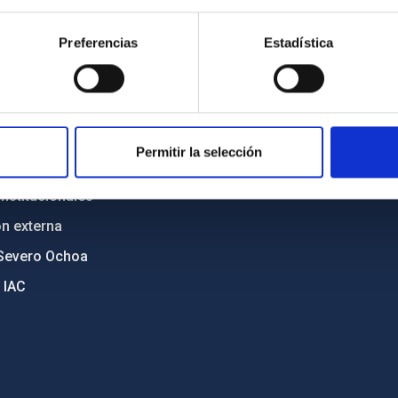
n
Mapa web
Preferencias
Estadística
cia
Políticas de privacidad
o y política antifraude
Aviso legal
diversidad de género
Política de cookies
C
Accesibilidad
Permitir la selección
ente y Sostenibilidad
nstitucionales
ón externa
Severo Ochoa
 IAC