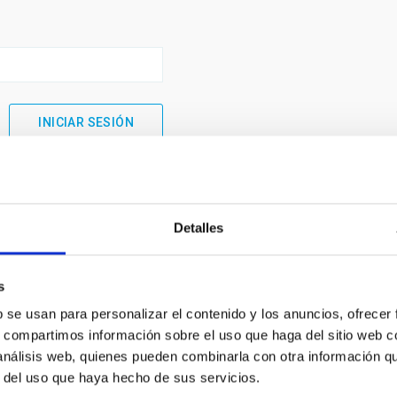
Detalles
s
b se usan para personalizar el contenido y los anuncios, ofrecer
s, compartimos información sobre el uso que haga del sitio web 
 análisis web, quienes pueden combinarla con otra información q
INSTITUCIONAL
PORTAL DEL IAC
r del uso que haya hecho de sus servicios.