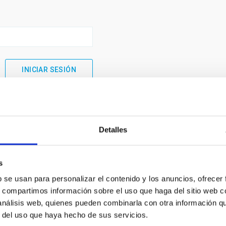
Detalles
s
b se usan para personalizar el contenido y los anuncios, ofrecer
s, compartimos información sobre el uso que haga del sitio web 
 análisis web, quienes pueden combinarla con otra información q
INSTITUCIONAL
PORTAL DEL IAC
r del uso que haya hecho de sus servicios.