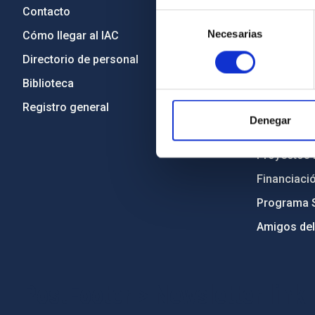
Contacto
Legislació
Selección
Necesarias
de
Cómo llegar al IAC
Transparen
consentimiento
Directorio de personal
Código étic
Biblioteca
Igualdad y 
Registro general
Forever IA
Denegar
Medio Ambi
Proyectos i
Financiaci
Programa 
Amigos del
PostFooter > Newsletter link