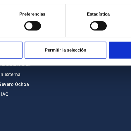
n
Mapa web
Preferencias
Estadística
cia
Políticas de privacidad
o y política antifraude
Aviso legal
diversidad de género
Política de cookies
C
Accesibilidad
Permitir la selección
ente y Sostenibilidad
nstitucionales
ón externa
Severo Ochoa
 IAC