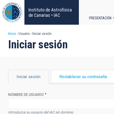
Pasar
al
Instituto de Astrofísica
contenido
de Canarias • IAC
PRESENTACIÓN
principal
Navega
Sobrescribir
Inicio
Usuario
Iniciar sesión
principa
Iniciar sesión
enlaces
de
ayuda
SOLAPAS
Iniciar sesión
Restablecer su contraseña
PRINCIPALES
a
la
NOMBRE DE USUARIO
navegación
Introduzca su usuario del IAC sin dominio