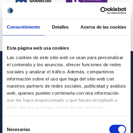
Consentimiento
Detalles
Acerca de las cookies
Esta página web usa cookies
Las cookies de este sitio web se usan para personalizar
el contenido y los anuncios, ofrecer funciones de redes
INFORMACIÓN GENERAL
sociales y analizar el tráfico. Además, compartimos
información sobre el uso que haga del sitio web con
Contacto
nuestros partners de redes sociales, publicidad y análisis
Cómo llegar al IAC
web, quienes pueden combinarla con otra información
que les haya proporcionado o que hayan recopilado a
Directorio de personal
partir del uso que haya hecho de sus servicios.
Biblioteca
Registro general
Selección
Necesarias
de