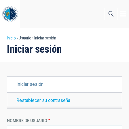
Pasar
al
contenido
principal
Sobrescribir
Inicio
Usuario
Iniciar sesión
Iniciar sesión
enlaces
de
ayuda
a
SOLAPAS
Iniciar sesión
PRINCIPALES
la
navegación
Restablecer su contraseña
NOMBRE DE USUARIO