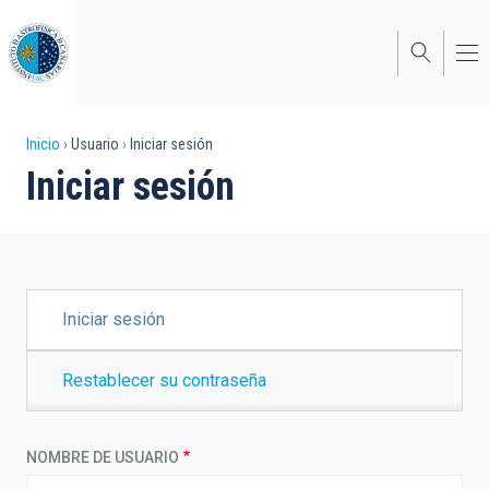
Pasar
al
contenido
principal
Sobrescribir
Inicio
Usuario
Iniciar sesión
Iniciar sesión
enlaces
de
ayuda
a
SOLAPAS
Iniciar sesión
PRINCIPALES
la
navegación
Restablecer su contraseña
NOMBRE DE USUARIO