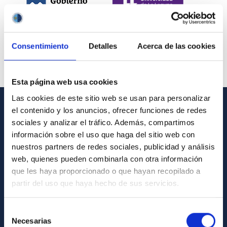
Consentimiento
Detalles
Acerca de las cookies
Esta página web usa cookies
Las cookies de este sitio web se usan para personalizar
el contenido y los anuncios, ofrecer funciones de redes
INFORMACIÓN GENERAL
sociales y analizar el tráfico. Además, compartimos
información sobre el uso que haga del sitio web con
Contacto
nuestros partners de redes sociales, publicidad y análisis
Cómo llegar al IAC
web, quienes pueden combinarla con otra información
que les haya proporcionado o que hayan recopilado a
Directorio de personal
partir del uso que haya hecho de sus servicios.
Biblioteca
Registro general
Selección
Necesarias
de