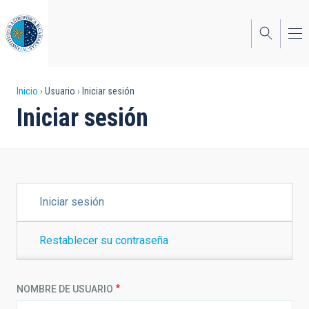
Pasar
al
contenido
principal
Sobrescribir
Inicio
Usuario
Iniciar sesión
Iniciar sesión
enlaces
de
ayuda
a
SOLAPAS
Iniciar sesión
PRINCIPALES
la
navegación
Restablecer su contraseña
NOMBRE DE USUARIO