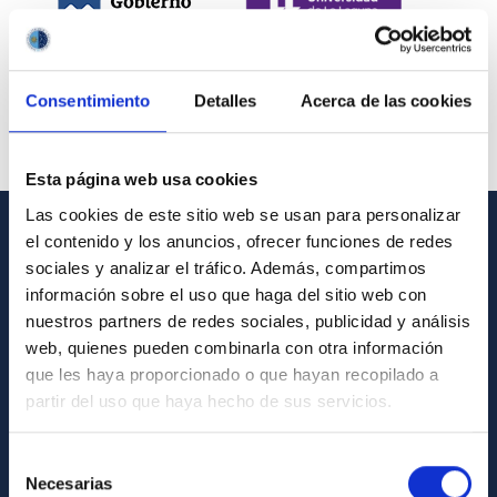
Consentimiento
Detalles
Acerca de las cookies
Esta página web usa cookies
Las cookies de este sitio web se usan para personalizar
el contenido y los anuncios, ofrecer funciones de redes
INFORMACIÓN GENERAL
sociales y analizar el tráfico. Además, compartimos
información sobre el uso que haga del sitio web con
Contacto
nuestros partners de redes sociales, publicidad y análisis
Cómo llegar al IAC
web, quienes pueden combinarla con otra información
que les haya proporcionado o que hayan recopilado a
Directorio de personal
partir del uso que haya hecho de sus servicios.
Biblioteca
Registro general
Selección
Necesarias
de