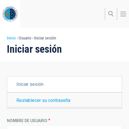
Pasar
al
contenido
principal
Sobrescribir
Inicio
Usuario
Iniciar sesión
Iniciar sesión
enlaces
de
ayuda
a
SOLAPAS
Iniciar sesión
PRINCIPALES
la
navegación
Restablecer su contraseña
NOMBRE DE USUARIO