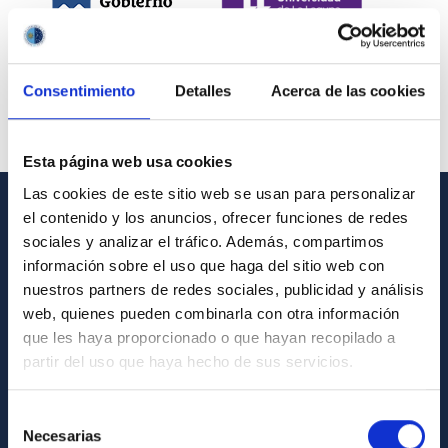
Consentimiento
Detalles
Acerca de las cookies
Esta página web usa cookies
Las cookies de este sitio web se usan para personalizar
el contenido y los anuncios, ofrecer funciones de redes
INFORMACIÓN GENERAL
sociales y analizar el tráfico. Además, compartimos
información sobre el uso que haga del sitio web con
Contacto
nuestros partners de redes sociales, publicidad y análisis
Cómo llegar al IAC
web, quienes pueden combinarla con otra información
que les haya proporcionado o que hayan recopilado a
Directorio de personal
partir del uso que haya hecho de sus servicios.
Biblioteca
Registro general
Selección
Necesarias
de