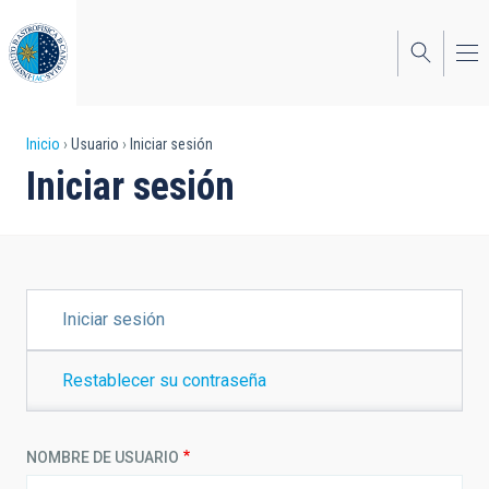
Pasar
al
contenido
principal
Sobrescribir
Inicio
Usuario
Iniciar sesión
Iniciar sesión
enlaces
de
ayuda
a
SOLAPAS
Iniciar sesión
PRINCIPALES
la
navegación
Restablecer su contraseña
NOMBRE DE USUARIO