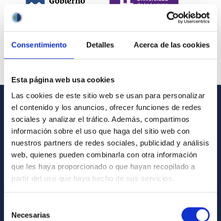
Consentimiento
Detalles
Acerca de las cookies
Esta página web usa cookies
Las cookies de este sitio web se usan para personalizar
el contenido y los anuncios, ofrecer funciones de redes
INFORMACIÓN GENERAL
sociales y analizar el tráfico. Además, compartimos
información sobre el uso que haga del sitio web con
Contacto
nuestros partners de redes sociales, publicidad y análisis
Cómo llegar al IAC
web, quienes pueden combinarla con otra información
que les haya proporcionado o que hayan recopilado a
Directorio de personal
partir del uso que haya hecho de sus servicios.
Biblioteca
Registro general
Selección
Necesarias
de