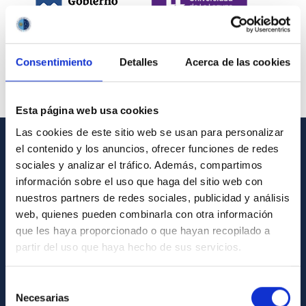
Consentimiento
Detalles
Acerca de las cookies
Esta página web usa cookies
Las cookies de este sitio web se usan para personalizar
el contenido y los anuncios, ofrecer funciones de redes
INFORMACIÓN GENERAL
sociales y analizar el tráfico. Además, compartimos
información sobre el uso que haga del sitio web con
Contacto
nuestros partners de redes sociales, publicidad y análisis
Cómo llegar al IAC
web, quienes pueden combinarla con otra información
que les haya proporcionado o que hayan recopilado a
Directorio de personal
partir del uso que haya hecho de sus servicios.
Biblioteca
Registro general
Selección
Necesarias
de