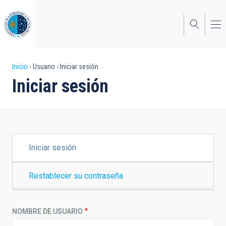
Pasar
al
contenido
principal
Sobrescribir
Inicio
Usuario
Iniciar sesión
Iniciar sesión
enlaces
de
ayuda
a
SOLAPAS
Iniciar sesión
PRINCIPALES
la
navegación
Restablecer su contraseña
NOMBRE DE USUARIO