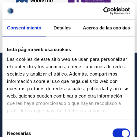
Consentimiento
Detalles
Acerca de las cookies
Esta página web usa cookies
Las cookies de este sitio web se usan para personalizar
el contenido y los anuncios, ofrecer funciones de redes
INFORMACIÓN GENERAL
sociales y analizar el tráfico. Además, compartimos
información sobre el uso que haga del sitio web con
Contacto
nuestros partners de redes sociales, publicidad y análisis
Cómo llegar al IAC
web, quienes pueden combinarla con otra información
que les haya proporcionado o que hayan recopilado a
Directorio de personal
partir del uso que haya hecho de sus servicios.
Biblioteca
Registro general
Selección
Necesarias
de