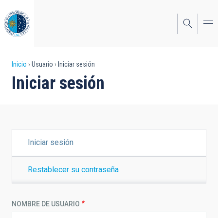
Pasar
al
contenido
principal
Sobrescribir
Inicio
Usuario
Iniciar sesión
Iniciar sesión
enlaces
de
ayuda
a
SOLAPAS
Iniciar sesión
PRINCIPALES
la
navegación
Restablecer su contraseña
NOMBRE DE USUARIO