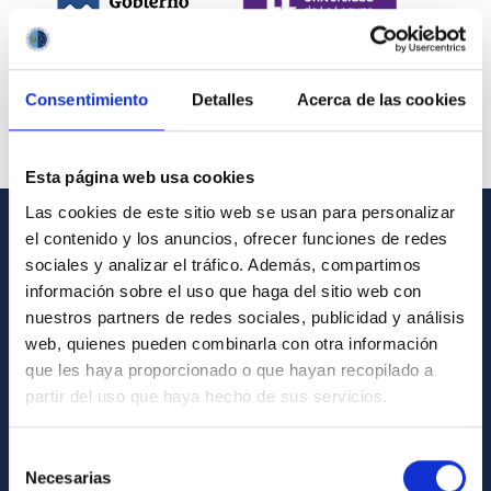
Consentimiento
Detalles
Acerca de las cookies
Esta página web usa cookies
Las cookies de este sitio web se usan para personalizar
el contenido y los anuncios, ofrecer funciones de redes
INFORMACIÓN GENERAL
sociales y analizar el tráfico. Además, compartimos
información sobre el uso que haga del sitio web con
Contacto
nuestros partners de redes sociales, publicidad y análisis
Cómo llegar al IAC
web, quienes pueden combinarla con otra información
que les haya proporcionado o que hayan recopilado a
Directorio de personal
partir del uso que haya hecho de sus servicios.
Biblioteca
Registro general
Selección
Necesarias
de