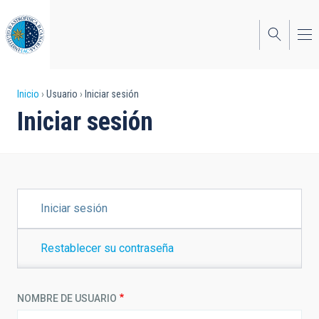
Pasar
al
contenido
principal
Sobrescribir
Inicio
Usuario
Iniciar sesión
Iniciar sesión
enlaces
de
ayuda
a
SOLAPAS
Iniciar sesión
PRINCIPALES
la
navegación
Restablecer su contraseña
NOMBRE DE USUARIO