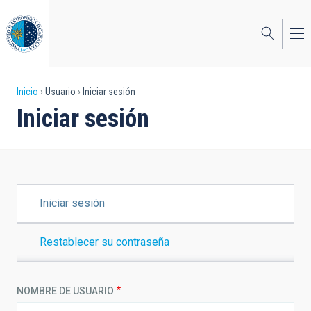
Pasar
al
contenido
principal
Sobrescribir
Inicio
Usuario
Iniciar sesión
Iniciar sesión
enlaces
de
ayuda
a
SOLAPAS
Iniciar sesión
PRINCIPALES
la
navegación
Restablecer su contraseña
NOMBRE DE USUARIO