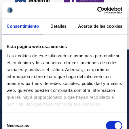
Consentimiento
Detalles
Acerca de las cookies
Esta página web usa cookies
Las cookies de este sitio web se usan para personalizar
el contenido y los anuncios, ofrecer funciones de redes
INFORMACIÓN GENERAL
sociales y analizar el tráfico. Además, compartimos
información sobre el uso que haga del sitio web con
Contacto
nuestros partners de redes sociales, publicidad y análisis
Cómo llegar al IAC
web, quienes pueden combinarla con otra información
que les haya proporcionado o que hayan recopilado a
Directorio de personal
partir del uso que haya hecho de sus servicios.
Biblioteca
Registro general
Selección
Necesarias
de