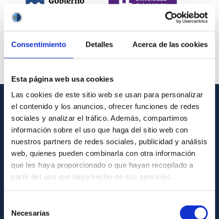
Consentimiento
Detalles
Acerca de las cookies
Esta página web usa cookies
Las cookies de este sitio web se usan para personalizar
el contenido y los anuncios, ofrecer funciones de redes
INFORMACIÓN GENERAL
sociales y analizar el tráfico. Además, compartimos
información sobre el uso que haga del sitio web con
Contacto
nuestros partners de redes sociales, publicidad y análisis
Cómo llegar al IAC
web, quienes pueden combinarla con otra información
que les haya proporcionado o que hayan recopilado a
Directorio de personal
partir del uso que haya hecho de sus servicios.
Biblioteca
Registro general
Selección
Necesarias
de