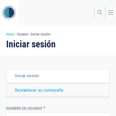
Pasar
al
contenido
principal
Sobrescribir
Inicio
Usuario
Iniciar sesión
Iniciar sesión
enlaces
de
ayuda
a
SOLAPAS
Iniciar sesión
PRINCIPALES
la
navegación
Restablecer su contraseña
NOMBRE DE USUARIO