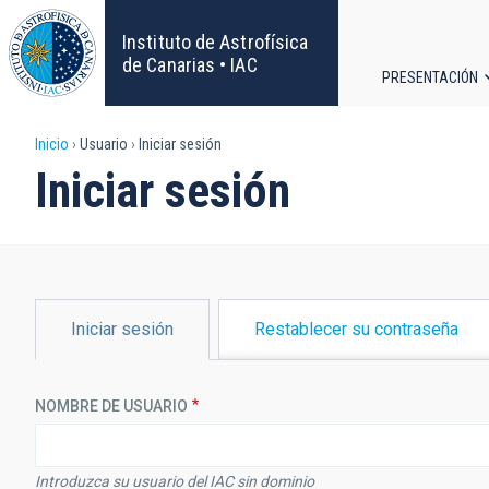
Pasar
al
Instituto de Astrofísica
contenido
de Canarias • IAC
PRESENTACIÓN
principal
Navega
Sobrescribir
Inicio
Usuario
Iniciar sesión
principa
Iniciar sesión
enlaces
de
ayuda
SOLAPAS
Iniciar sesión
Restablecer su contraseña
PRINCIPALES
a
la
NOMBRE DE USUARIO
navegación
Introduzca su usuario del IAC sin dominio