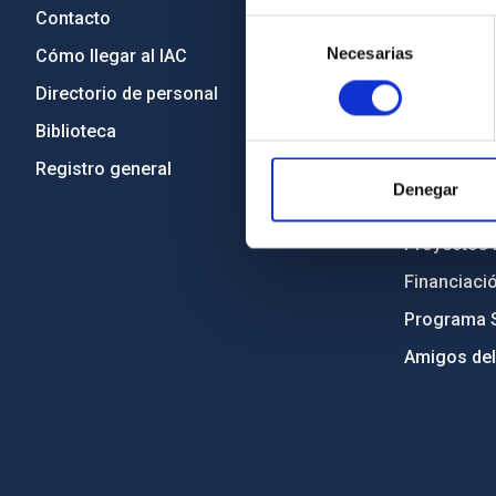
Contacto
Legislació
Selección
Necesarias
de
Cómo llegar al IAC
Transparen
consentimiento
Directorio de personal
Código étic
Biblioteca
Igualdad y 
Registro general
Forever IA
Denegar
Medio Ambi
Proyectos i
Financiaci
Programa 
Amigos del
PostFooter > Newsletter link