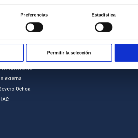
n
Mapa web
Preferencias
Estadística
cia
Políticas de privacidad
o y política antifraude
Aviso legal
diversidad de género
Política de cookies
C
Accesibilidad
Permitir la selección
ente y Sostenibilidad
nstitucionales
ón externa
Severo Ochoa
 IAC