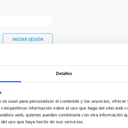
Detalles
s
b se usan para personalizar el contenido y los anuncios, ofrecer
s, compartimos información sobre el uso que haga del sitio web 
 análisis web, quienes pueden combinarla con otra información q
INSTITUCIONAL
PORTAL DEL IAC
r del uso que haya hecho de sus servicios.