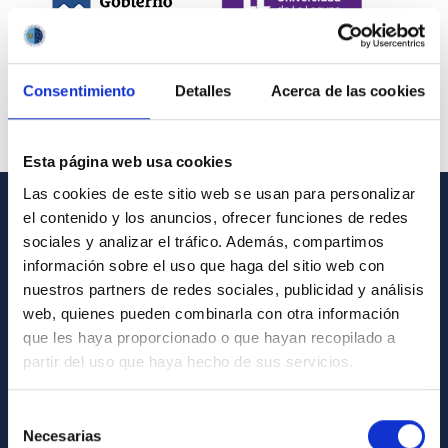
Consentimiento
Detalles
Acerca de las cookies
Esta página web usa cookies
Las cookies de este sitio web se usan para personalizar
el contenido y los anuncios, ofrecer funciones de redes
INFORMACIÓN GENERAL
sociales y analizar el tráfico. Además, compartimos
información sobre el uso que haga del sitio web con
Contacto
nuestros partners de redes sociales, publicidad y análisis
Cómo llegar al IAC
web, quienes pueden combinarla con otra información
que les haya proporcionado o que hayan recopilado a
Directorio de personal
partir del uso que haya hecho de sus servicios.
Biblioteca
Registro general
Selección
Necesarias
de