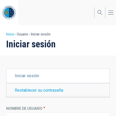
Pasar
al
contenido
principal
Sobrescribir
Inicio
Usuario
Iniciar sesión
Iniciar sesión
enlaces
de
ayuda
a
SOLAPAS
Iniciar sesión
PRINCIPALES
la
navegación
Restablecer su contraseña
NOMBRE DE USUARIO