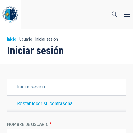
Pasar
al
contenido
principal
Sobrescribir
Inicio
Usuario
Iniciar sesión
Iniciar sesión
enlaces
de
ayuda
a
SOLAPAS
Iniciar sesión
PRINCIPALES
la
navegación
Restablecer su contraseña
NOMBRE DE USUARIO