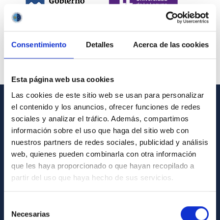
Consentimiento
Detalles
Acerca de las cookies
Esta página web usa cookies
Las cookies de este sitio web se usan para personalizar
el contenido y los anuncios, ofrecer funciones de redes
INFORMACIÓN GENERAL
sociales y analizar el tráfico. Además, compartimos
información sobre el uso que haga del sitio web con
Contacto
nuestros partners de redes sociales, publicidad y análisis
Cómo llegar al IAC
web, quienes pueden combinarla con otra información
que les haya proporcionado o que hayan recopilado a
Directorio de personal
partir del uso que haya hecho de sus servicios.
Biblioteca
Registro general
Selección
Necesarias
de