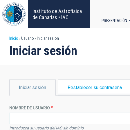
Pasar
al
Instituto de Astrofísica
contenido
de Canarias • IAC
PRESENTACIÓN
principal
Navega
Sobrescribir
Inicio
Usuario
Iniciar sesión
principa
Iniciar sesión
enlaces
de
ayuda
SOLAPAS
Iniciar sesión
Restablecer su contraseña
PRINCIPALES
a
la
NOMBRE DE USUARIO
navegación
Introduzca su usuario del IAC sin dominio