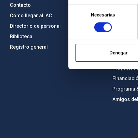
Contacto
Legislació
Selección
Necesarias
de
Cómo llegar al IAC
Transparen
consentimiento
Directorio de personal
Código étic
Biblioteca
Igualdad y 
Registro general
Forever IA
Denegar
Medio Ambi
Proyectos i
Financiaci
Programa 
Amigos del
PostFooter > Newsletter link