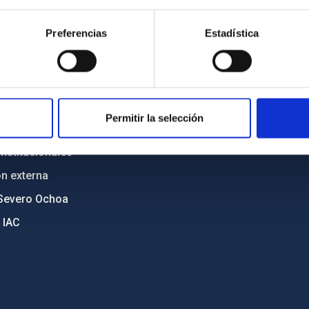
n
Mapa web
Preferencias
Estadística
cia
Políticas de privacidad
o y política antifraude
Aviso legal
diversidad de género
Política de cookies
C
Accesibilidad
Permitir la selección
ente y Sostenibilidad
nstitucionales
ón externa
Severo Ochoa
 IAC