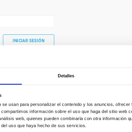
Detalles
s
b se usan para personalizar el contenido y los anuncios, ofrecer
s, compartimos información sobre el uso que haga del sitio web 
 análisis web, quienes pueden combinarla con otra información q
INSTITUCIONAL
PORTAL DEL IAC
r del uso que haya hecho de sus servicios.