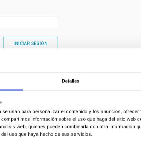
Detalles
s
b se usan para personalizar el contenido y los anuncios, ofrecer
s, compartimos información sobre el uso que haga del sitio web 
 análisis web, quienes pueden combinarla con otra información q
INSTITUCIONAL
PORTAL DEL IAC
r del uso que haya hecho de sus servicios.