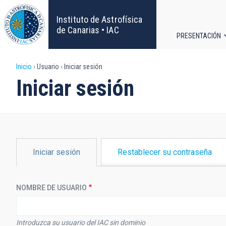
Pasar
al
Instituto de Astrofísica
contenido
de Canarias • IAC
PRESENTACIÓN
principal
Navega
Sobrescribir
Inicio
Usuario
Iniciar sesión
principa
Iniciar sesión
enlaces
de
ayuda
SOLAPAS
Iniciar sesión
Restablecer su contraseña
PRINCIPALES
a
la
NOMBRE DE USUARIO
navegación
Introduzca su usuario del IAC sin dominio