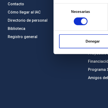
Contacto
Legislació
Selección
Necesarias
de
Cómo llegar al IAC
Transparen
consentimiento
Directorio de personal
Código étic
Biblioteca
Igualdad y 
Registro general
Forever IA
Denegar
Medio Ambi
Proyectos i
Financiaci
Programa 
Amigos del
PostFooter > Newsletter link