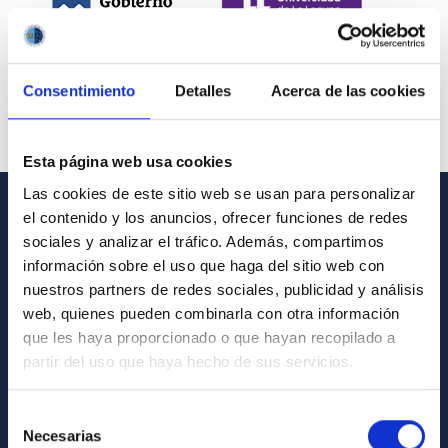
Consentimiento
Detalles
Acerca de las cookies
Esta página web usa cookies
Las cookies de este sitio web se usan para personalizar
el contenido y los anuncios, ofrecer funciones de redes
INFORMACIÓN GENERAL
sociales y analizar el tráfico. Además, compartimos
información sobre el uso que haga del sitio web con
Contacto
nuestros partners de redes sociales, publicidad y análisis
Cómo llegar al IAC
web, quienes pueden combinarla con otra información
que les haya proporcionado o que hayan recopilado a
Directorio de personal
partir del uso que haya hecho de sus servicios.
Biblioteca
Registro general
Selección
Necesarias
de