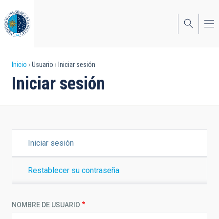
Pasar
al
contenido
principal
Sobrescribir
Inicio
Usuario
Iniciar sesión
Iniciar sesión
enlaces
de
ayuda
a
SOLAPAS
Iniciar sesión
PRINCIPALES
la
navegación
Restablecer su contraseña
NOMBRE DE USUARIO