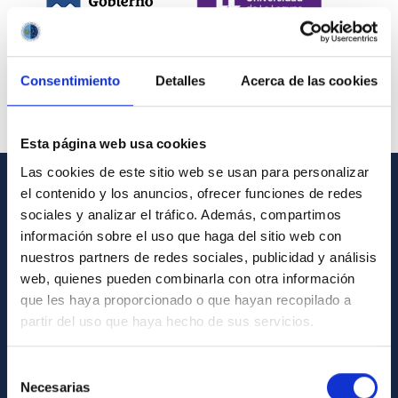
Consentimiento
Detalles
Acerca de las cookies
Esta página web usa cookies
Las cookies de este sitio web se usan para personalizar
el contenido y los anuncios, ofrecer funciones de redes
INFORMACIÓN GENERAL
sociales y analizar el tráfico. Además, compartimos
información sobre el uso que haga del sitio web con
Contacto
nuestros partners de redes sociales, publicidad y análisis
Cómo llegar al IAC
web, quienes pueden combinarla con otra información
que les haya proporcionado o que hayan recopilado a
Directorio de personal
partir del uso que haya hecho de sus servicios.
Biblioteca
Registro general
Selección
Necesarias
de