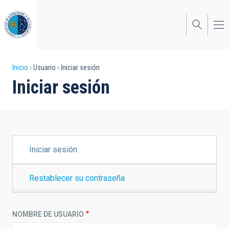
Pasar
al
contenido
principal
Sobrescribir
Inicio
Usuario
Iniciar sesión
Iniciar sesión
enlaces
de
ayuda
a
SOLAPAS
Iniciar sesión
PRINCIPALES
la
navegación
Restablecer su contraseña
NOMBRE DE USUARIO