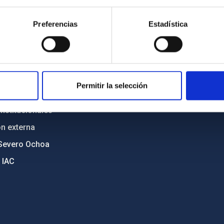
n
Mapa web
Preferencias
Estadística
cia
Políticas de privacidad
o y política antifraude
Aviso legal
diversidad de género
Política de cookies
C
Accesibilidad
Permitir la selección
ente y Sostenibilidad
nstitucionales
ón externa
Severo Ochoa
 IAC