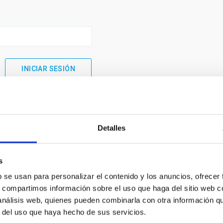
Detalles
s
b se usan para personalizar el contenido y los anuncios, ofrecer
s, compartimos información sobre el uso que haga del sitio web 
 análisis web, quienes pueden combinarla con otra información q
INSTITUCIONAL
PORTAL DEL IAC
r del uso que haya hecho de sus servicios.