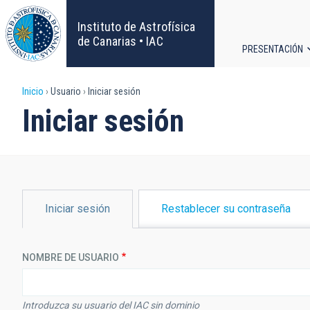
Pasar
al
Instituto de Astrofísica
contenido
de Canarias • IAC
PRESENTACIÓN
principal
Navega
Sobrescribir
Inicio
Usuario
Iniciar sesión
principa
Iniciar sesión
enlaces
de
ayuda
SOLAPAS
Iniciar sesión
Restablecer su contraseña
PRINCIPALES
a
la
NOMBRE DE USUARIO
navegación
Introduzca su usuario del IAC sin dominio