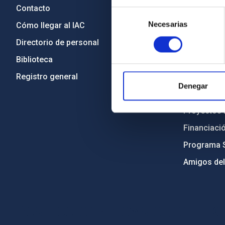
Contacto
Legislació
Selección
Necesarias
de
Cómo llegar al IAC
Transparen
consentimiento
Directorio de personal
Código étic
Biblioteca
Igualdad y 
Registro general
Forever IA
Denegar
Medio Ambi
Proyectos i
Financiaci
Programa 
Amigos del
PostFooter > Newsletter link