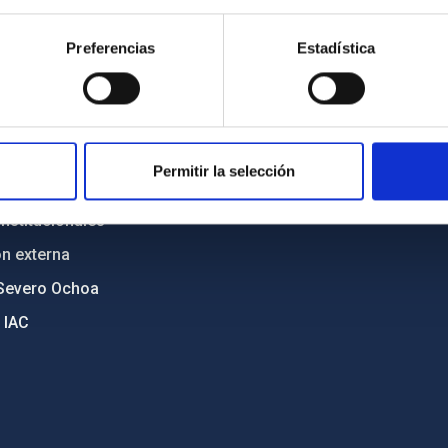
n
Mapa web
Preferencias
Estadística
cia
Políticas de privacidad
o y política antifraude
Aviso legal
diversidad de género
Política de cookies
C
Accesibilidad
Permitir la selección
ente y Sostenibilidad
nstitucionales
ón externa
Severo Ochoa
 IAC