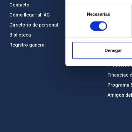
Contacto
Legislació
Selección
Necesarias
de
Cómo llegar al IAC
Transparen
consentimiento
Directorio de personal
Código étic
Biblioteca
Igualdad y 
Registro general
Forever IA
Denegar
Medio Ambi
Proyectos i
Financiaci
Programa 
Amigos del
PostFooter > Newsletter link