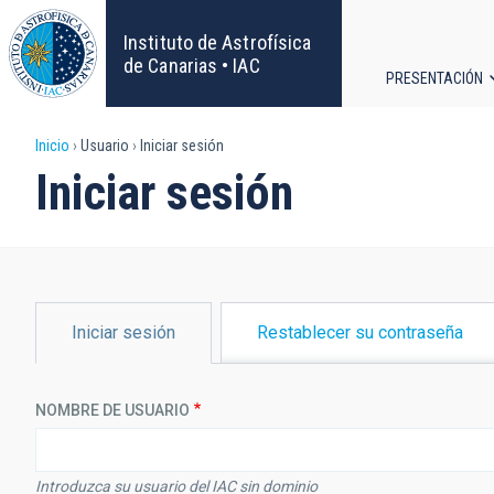
Pasar
al
Instituto de Astrofísica
contenido
de Canarias • IAC
PRESENTACIÓN
principal
Navega
Sobrescribir
Inicio
Usuario
Iniciar sesión
principa
Iniciar sesión
enlaces
de
ayuda
SOLAPAS
Iniciar sesión
Restablecer su contraseña
PRINCIPALES
a
la
NOMBRE DE USUARIO
navegación
Introduzca su usuario del IAC sin dominio