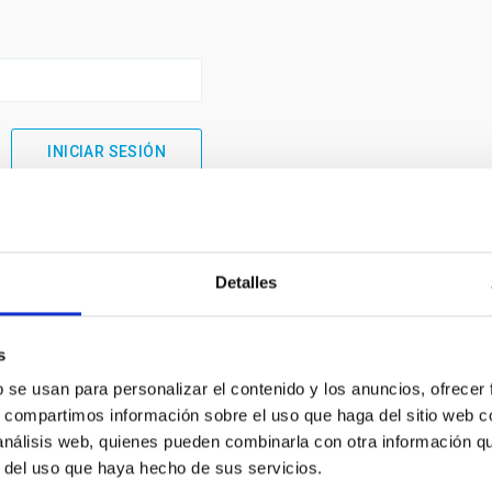
Detalles
s
b se usan para personalizar el contenido y los anuncios, ofrecer
s, compartimos información sobre el uso que haga del sitio web 
 análisis web, quienes pueden combinarla con otra información q
INSTITUCIONAL
PORTAL DEL IAC
r del uso que haya hecho de sus servicios.