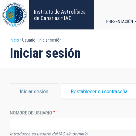
Pasar
al
Instituto de Astrofísica
contenido
de Canarias • IAC
PRESENTACIÓN
principal
Navega
Sobrescribir
Inicio
Usuario
Iniciar sesión
principa
Iniciar sesión
enlaces
de
ayuda
SOLAPAS
Iniciar sesión
Restablecer su contraseña
PRINCIPALES
a
la
NOMBRE DE USUARIO
navegación
Introduzca su usuario del IAC sin dominio