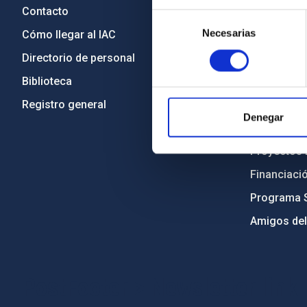
Contacto
Legislació
Selección
Necesarias
de
Cómo llegar al IAC
Transparen
consentimiento
Directorio de personal
Código étic
Biblioteca
Igualdad y 
Registro general
Forever IA
Denegar
Medio Ambi
Proyectos i
Financiaci
Programa 
Amigos del
PostFooter > Newsletter link