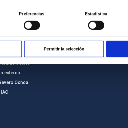
n
Mapa web
Preferencias
Estadística
cia
Políticas de privacidad
o y política antifraude
Aviso legal
diversidad de género
Política de cookies
C
Accesibilidad
Permitir la selección
ente y Sostenibilidad
nstitucionales
ón externa
Severo Ochoa
 IAC