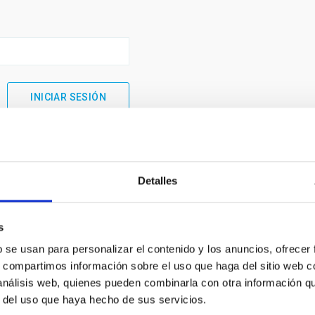
Detalles
s
b se usan para personalizar el contenido y los anuncios, ofrecer
s, compartimos información sobre el uso que haga del sitio web 
 análisis web, quienes pueden combinarla con otra información q
INSTITUCIONAL
PORTAL DEL IAC
r del uso que haya hecho de sus servicios.