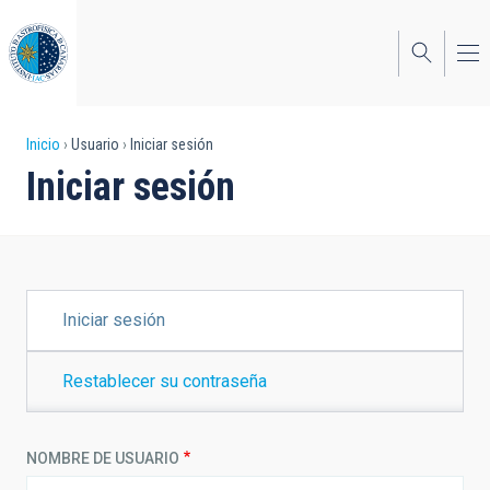
Pasar
al
contenido
principal
Sobrescribir
Inicio
Usuario
Iniciar sesión
Iniciar sesión
enlaces
de
ayuda
a
SOLAPAS
Iniciar sesión
PRINCIPALES
la
navegación
Restablecer su contraseña
NOMBRE DE USUARIO