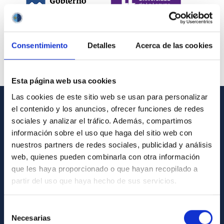
Consentimiento
Detalles
Acerca de las cookies
Esta página web usa cookies
Las cookies de este sitio web se usan para personalizar
el contenido y los anuncios, ofrecer funciones de redes
INFORMACIÓN GENERAL
sociales y analizar el tráfico. Además, compartimos
información sobre el uso que haga del sitio web con
Contacto
nuestros partners de redes sociales, publicidad y análisis
Cómo llegar al IAC
web, quienes pueden combinarla con otra información
que les haya proporcionado o que hayan recopilado a
Directorio de personal
partir del uso que haya hecho de sus servicios.
Biblioteca
Registro general
Selección
Necesarias
de