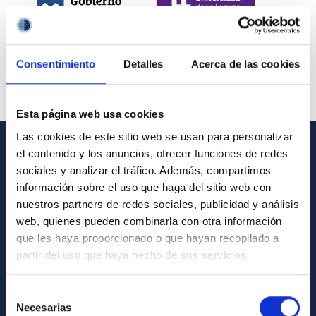
Consentimiento
Detalles
Acerca de las cookies
Esta página web usa cookies
Las cookies de este sitio web se usan para personalizar
el contenido y los anuncios, ofrecer funciones de redes
INFORMACIÓN GENERAL
sociales y analizar el tráfico. Además, compartimos
información sobre el uso que haga del sitio web con
Contacto
nuestros partners de redes sociales, publicidad y análisis
Cómo llegar al IAC
web, quienes pueden combinarla con otra información
que les haya proporcionado o que hayan recopilado a
Directorio de personal
partir del uso que haya hecho de sus servicios.
Biblioteca
Registro general
Selección
Necesarias
de