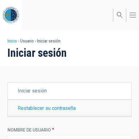
Pasar
al
contenido
principal
Sobrescribir
Inicio
Usuario
Iniciar sesión
Iniciar sesión
enlaces
de
ayuda
a
SOLAPAS
Iniciar sesión
PRINCIPALES
la
navegación
Restablecer su contraseña
NOMBRE DE USUARIO