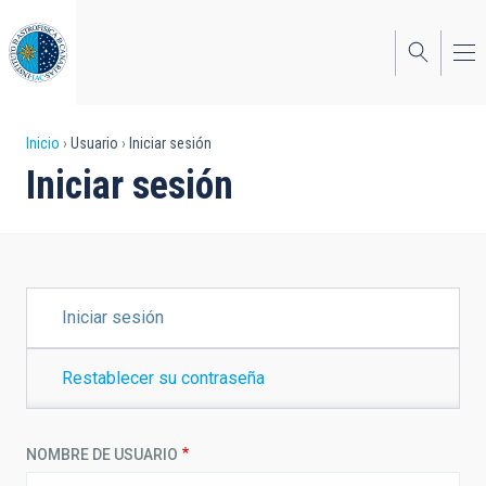
Pasar
al
contenido
principal
Sobrescribir
Inicio
Usuario
Iniciar sesión
Iniciar sesión
enlaces
de
ayuda
a
SOLAPAS
Iniciar sesión
PRINCIPALES
la
navegación
Restablecer su contraseña
NOMBRE DE USUARIO