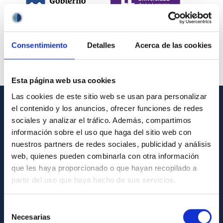
Consentimiento
Detalles
Acerca de las cookies
Esta página web usa cookies
Las cookies de este sitio web se usan para personalizar
el contenido y los anuncios, ofrecer funciones de redes
INFORMACIÓN GENERAL
sociales y analizar el tráfico. Además, compartimos
información sobre el uso que haga del sitio web con
Contacto
nuestros partners de redes sociales, publicidad y análisis
Cómo llegar al IAC
web, quienes pueden combinarla con otra información
que les haya proporcionado o que hayan recopilado a
Directorio de personal
partir del uso que haya hecho de sus servicios.
Biblioteca
Registro general
Selección
Necesarias
de