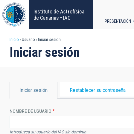
Pasar
al
Instituto de Astrofísica
contenido
de Canarias • IAC
PRESENTACIÓN
principal
Navega
Sobrescribir
Inicio
Usuario
Iniciar sesión
principa
Iniciar sesión
enlaces
de
ayuda
SOLAPAS
Iniciar sesión
Restablecer su contraseña
PRINCIPALES
a
la
NOMBRE DE USUARIO
navegación
Introduzca su usuario del IAC sin dominio