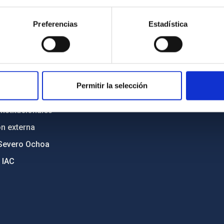
n
Mapa web
Preferencias
Estadística
cia
Políticas de privacidad
o y política antifraude
Aviso legal
diversidad de género
Política de cookies
C
Accesibilidad
Permitir la selección
ente y Sostenibilidad
nstitucionales
ón externa
Severo Ochoa
 IAC