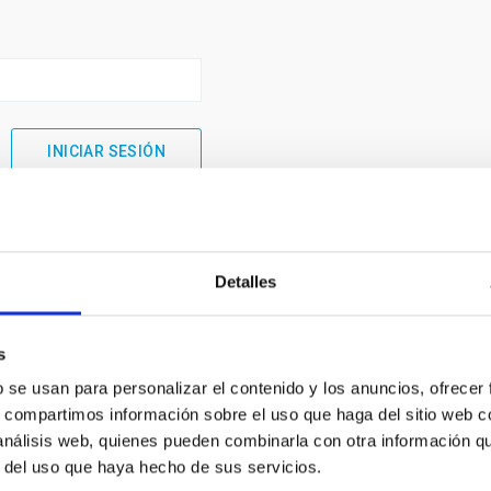
Detalles
s
b se usan para personalizar el contenido y los anuncios, ofrecer
s, compartimos información sobre el uso que haga del sitio web 
 análisis web, quienes pueden combinarla con otra información q
INSTITUCIONAL
PORTAL DEL IAC
r del uso que haya hecho de sus servicios.