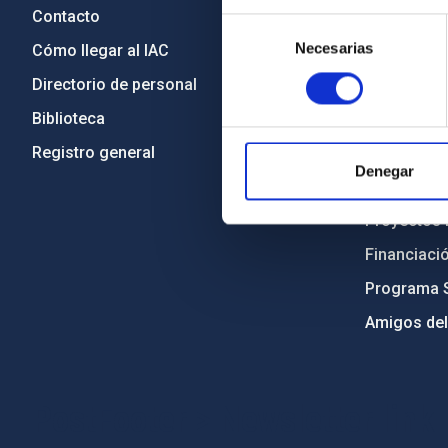
Contacto
Legislació
Selección
Necesarias
de
Cómo llegar al IAC
Transparen
consentimiento
Directorio de personal
Código étic
Biblioteca
Igualdad y 
Registro general
Forever IA
Denegar
Medio Ambi
Proyectos i
Financiaci
Programa 
Amigos del
PostFooter > Newsletter link