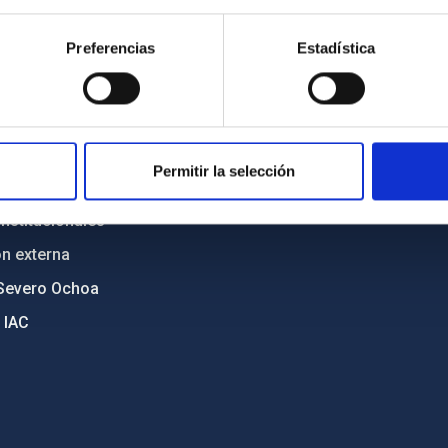
n
Mapa web
Preferencias
Estadística
cia
Políticas de privacidad
o y política antifraude
Aviso legal
diversidad de género
Política de cookies
C
Accesibilidad
Permitir la selección
ente y Sostenibilidad
nstitucionales
ón externa
Severo Ochoa
 IAC