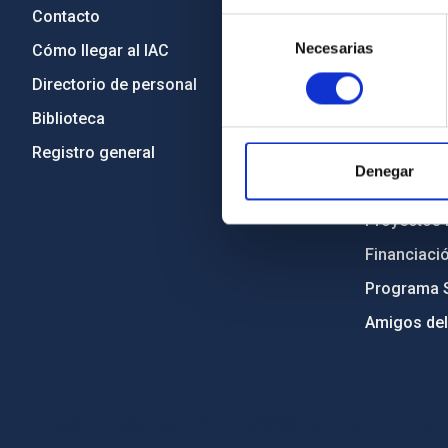
Contacto
Legislació
Selección
Necesarias
de
Cómo llegar al IAC
Transparen
consentimiento
Directorio de personal
Código étic
Biblioteca
Igualdad y 
Registro general
Forever IA
Denegar
Medio Ambi
Proyectos i
Financiaci
Programa 
Amigos del
PostFooter > Newsletter link