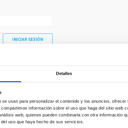
Detalles
s
b se usan para personalizar el contenido y los anuncios, ofrecer
s, compartimos información sobre el uso que haga del sitio web 
 análisis web, quienes pueden combinarla con otra información q
INSTITUCIONAL
PORTAL DEL IAC
r del uso que haya hecho de sus servicios.