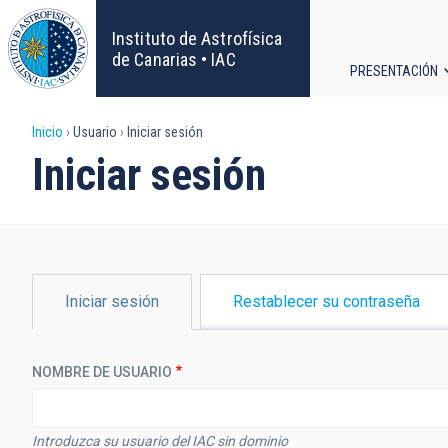
Pasar
al
Instituto de Astrofísica
contenido
de Canarias • IAC
PRESENTACIÓN
principal
Navega
Sobrescribir
Inicio
Usuario
Iniciar sesión
principa
Iniciar sesión
enlaces
de
ayuda
SOLAPAS
Iniciar sesión
Restablecer su contraseña
PRINCIPALES
a
la
NOMBRE DE USUARIO
navegación
Introduzca su usuario del IAC sin dominio