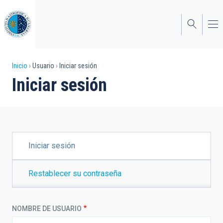
Pasar
al
contenido
principal
Sobrescribir
Inicio
Usuario
Iniciar sesión
Iniciar sesión
enlaces
de
ayuda
a
SOLAPAS
Iniciar sesión
PRINCIPALES
la
navegación
Restablecer su contraseña
NOMBRE DE USUARIO