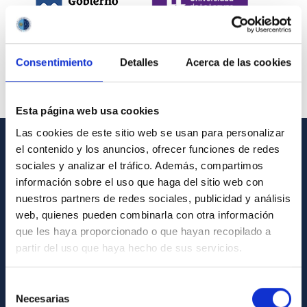
Consentimiento
Detalles
Acerca de las cookies
Esta página web usa cookies
Las cookies de este sitio web se usan para personalizar
el contenido y los anuncios, ofrecer funciones de redes
INFORMACIÓN GENERAL
sociales y analizar el tráfico. Además, compartimos
información sobre el uso que haga del sitio web con
Contacto
nuestros partners de redes sociales, publicidad y análisis
Cómo llegar al IAC
web, quienes pueden combinarla con otra información
que les haya proporcionado o que hayan recopilado a
Directorio de personal
partir del uso que haya hecho de sus servicios.
Biblioteca
Registro general
Selección
Necesarias
de