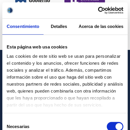
Consentimiento
Detalles
Acerca de las cookies
Esta página web usa cookies
Las cookies de este sitio web se usan para personalizar
el contenido y los anuncios, ofrecer funciones de redes
INFORMACIÓN GENERAL
sociales y analizar el tráfico. Además, compartimos
información sobre el uso que haga del sitio web con
Contacto
nuestros partners de redes sociales, publicidad y análisis
Cómo llegar al IAC
web, quienes pueden combinarla con otra información
que les haya proporcionado o que hayan recopilado a
Directorio de personal
partir del uso que haya hecho de sus servicios.
Biblioteca
Registro general
Selección
Necesarias
de