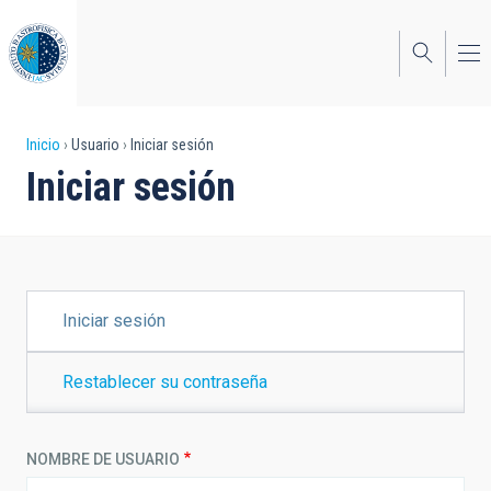
Pasar
al
contenido
principal
Sobrescribir
Inicio
Usuario
Iniciar sesión
Iniciar sesión
enlaces
de
ayuda
a
SOLAPAS
Iniciar sesión
PRINCIPALES
la
navegación
Restablecer su contraseña
NOMBRE DE USUARIO