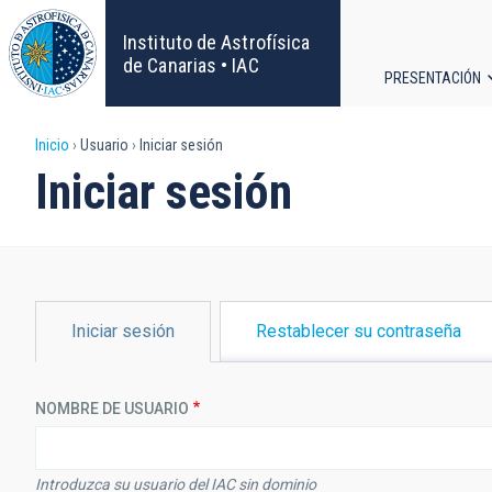
Pasar
al
Instituto de Astrofísica
contenido
de Canarias • IAC
PRESENTACIÓN
principal
Navega
Sobrescribir
Inicio
Usuario
Iniciar sesión
principa
Iniciar sesión
enlaces
de
ayuda
SOLAPAS
Iniciar sesión
Restablecer su contraseña
PRINCIPALES
a
la
NOMBRE DE USUARIO
navegación
Introduzca su usuario del IAC sin dominio