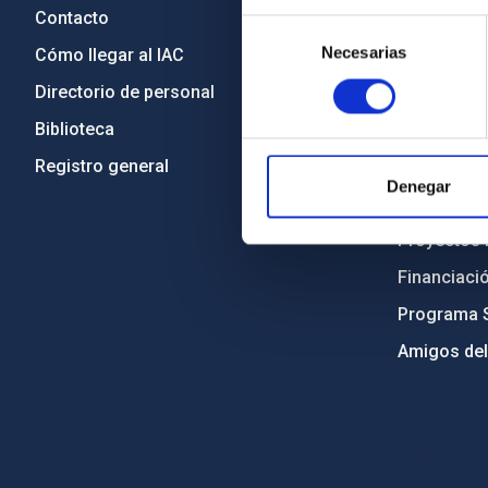
Contacto
Legislació
Selección
Necesarias
de
Cómo llegar al IAC
Transparen
consentimiento
Directorio de personal
Código étic
Biblioteca
Igualdad y 
Registro general
Forever IA
Denegar
Medio Ambi
Proyectos i
Financiaci
Programa 
Amigos del
PostFooter > Newsletter link