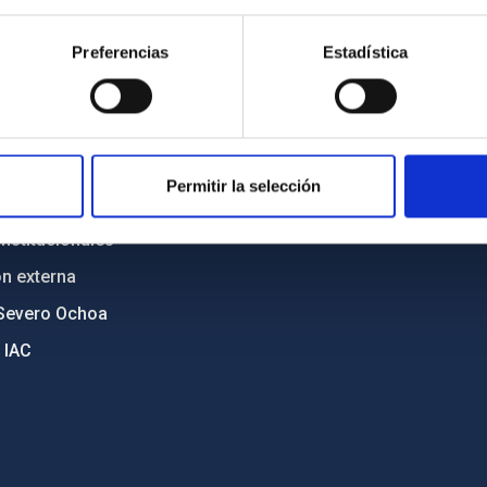
n
Mapa web
Preferencias
Estadística
cia
Políticas de privacidad
o y política antifraude
Aviso legal
diversidad de género
Política de cookies
C
Accesibilidad
Permitir la selección
ente y Sostenibilidad
nstitucionales
ón externa
Severo Ochoa
 IAC