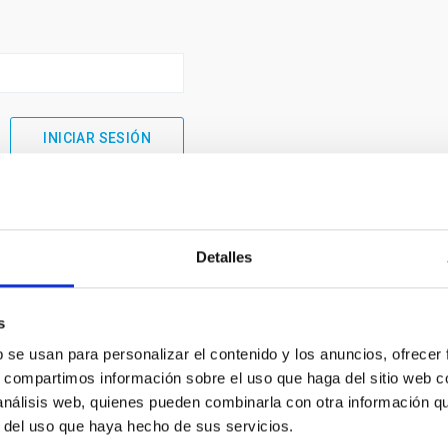
Detalles
s
b se usan para personalizar el contenido y los anuncios, ofrecer
s, compartimos información sobre el uso que haga del sitio web 
 análisis web, quienes pueden combinarla con otra información q
INSTITUCIONAL
PORTAL DEL IAC
r del uso que haya hecho de sus servicios.