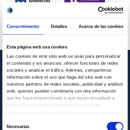
Consentimiento
Detalles
Acerca de las cookies
Esta página web usa cookies
Las cookies de este sitio web se usan para personalizar
el contenido y los anuncios, ofrecer funciones de redes
INFORMACIÓN GENERAL
sociales y analizar el tráfico. Además, compartimos
información sobre el uso que haga del sitio web con
Contacto
nuestros partners de redes sociales, publicidad y análisis
Cómo llegar al IAC
web, quienes pueden combinarla con otra información
que les haya proporcionado o que hayan recopilado a
Directorio de personal
partir del uso que haya hecho de sus servicios.
Biblioteca
Registro general
Selección
Necesarias
de