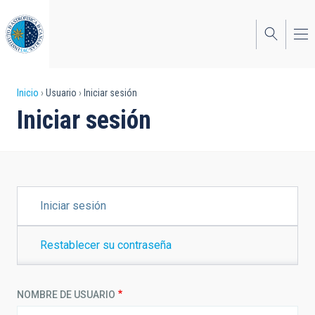
Pasar
al
contenido
principal
Sobrescribir
Inicio
Usuario
Iniciar sesión
Iniciar sesión
enlaces
de
ayuda
a
SOLAPAS
Iniciar sesión
PRINCIPALES
la
navegación
Restablecer su contraseña
NOMBRE DE USUARIO