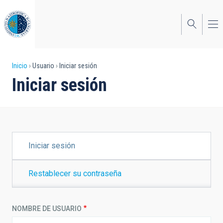
Pasar
al
contenido
principal
Sobrescribir
Inicio
Usuario
Iniciar sesión
Iniciar sesión
enlaces
de
ayuda
a
SOLAPAS
Iniciar sesión
PRINCIPALES
la
navegación
Restablecer su contraseña
NOMBRE DE USUARIO