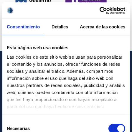
Consentimiento
Detalles
Acerca de las cookies
Esta página web usa cookies
Las cookies de este sitio web se usan para personalizar
el contenido y los anuncios, ofrecer funciones de redes
INFORMACIÓN GENERAL
sociales y analizar el tráfico. Además, compartimos
información sobre el uso que haga del sitio web con
Contacto
nuestros partners de redes sociales, publicidad y análisis
Cómo llegar al IAC
web, quienes pueden combinarla con otra información
que les haya proporcionado o que hayan recopilado a
Directorio de personal
partir del uso que haya hecho de sus servicios.
Biblioteca
Registro general
Selección
Necesarias
de