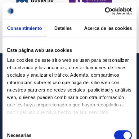
Consentimiento
Detalles
Acerca de las cookies
Esta página web usa cookies
Las cookies de este sitio web se usan para personalizar
el contenido y los anuncios, ofrecer funciones de redes
INFORMACIÓN GENERAL
sociales y analizar el tráfico. Además, compartimos
información sobre el uso que haga del sitio web con
Contacto
nuestros partners de redes sociales, publicidad y análisis
Cómo llegar al IAC
web, quienes pueden combinarla con otra información
que les haya proporcionado o que hayan recopilado a
Directorio de personal
partir del uso que haya hecho de sus servicios.
Biblioteca
Registro general
Selección
Necesarias
de