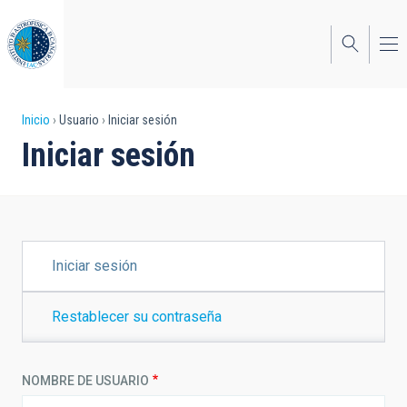
Pasar
al
contenido
principal
Sobrescribir
Inicio
Usuario
Iniciar sesión
Iniciar sesión
enlaces
de
ayuda
a
SOLAPAS
Iniciar sesión
PRINCIPALES
la
navegación
Restablecer su contraseña
NOMBRE DE USUARIO