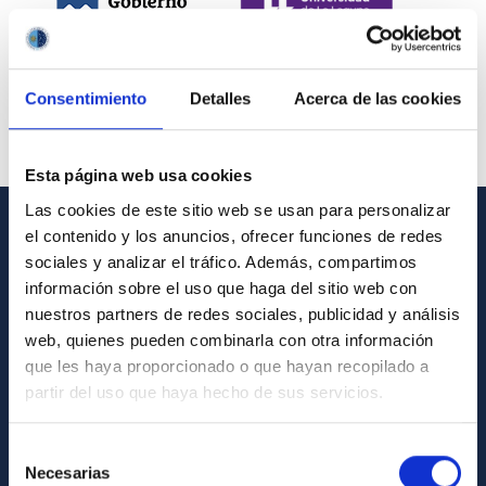
Consentimiento
Detalles
Acerca de las cookies
Esta página web usa cookies
Las cookies de este sitio web se usan para personalizar
el contenido y los anuncios, ofrecer funciones de redes
INFORMACIÓN GENERAL
sociales y analizar el tráfico. Además, compartimos
información sobre el uso que haga del sitio web con
Contacto
nuestros partners de redes sociales, publicidad y análisis
Cómo llegar al IAC
web, quienes pueden combinarla con otra información
que les haya proporcionado o que hayan recopilado a
Directorio de personal
partir del uso que haya hecho de sus servicios.
Biblioteca
Registro general
Selección
Necesarias
de