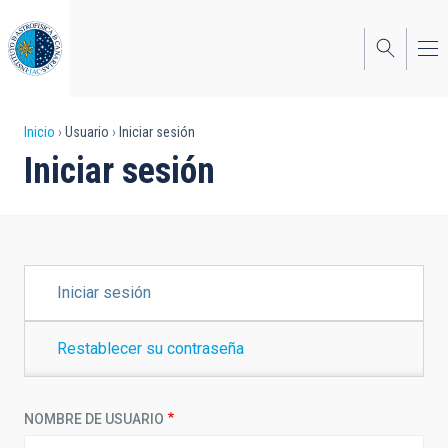
Pasar
al
contenido
principal
Sobrescribir
Inicio
Usuario
Iniciar sesión
Iniciar sesión
enlaces
de
ayuda
a
SOLAPAS
Iniciar sesión
PRINCIPALES
la
navegación
Restablecer su contraseña
NOMBRE DE USUARIO