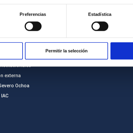
n
Mapa web
Preferencias
Estadística
cia
Políticas de privacidad
o y política antifraude
Aviso legal
diversidad de género
Política de cookies
C
Accesibilidad
Permitir la selección
ente y Sostenibilidad
nstitucionales
ón externa
Severo Ochoa
 IAC