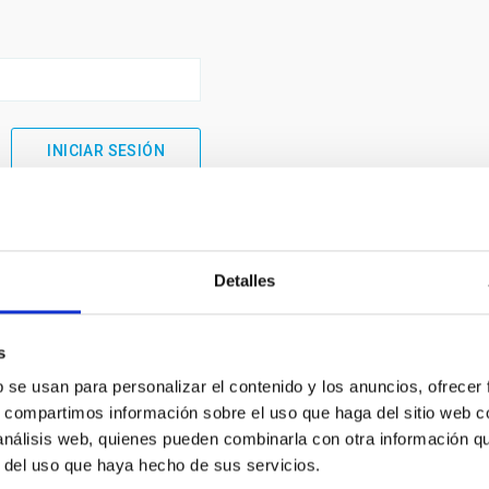
Detalles
s
b se usan para personalizar el contenido y los anuncios, ofrecer
s, compartimos información sobre el uso que haga del sitio web 
 análisis web, quienes pueden combinarla con otra información q
INSTITUCIONAL
PORTAL DEL IAC
r del uso que haya hecho de sus servicios.