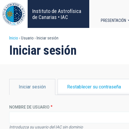
Pasar
al
Instituto de Astrofísica
contenido
de Canarias • IAC
PRESENTACIÓN
principal
Navega
Sobrescribir
Inicio
Usuario
Iniciar sesión
principa
Iniciar sesión
enlaces
de
ayuda
SOLAPAS
Iniciar sesión
Restablecer su contraseña
PRINCIPALES
a
la
NOMBRE DE USUARIO
navegación
Introduzca su usuario del IAC sin dominio