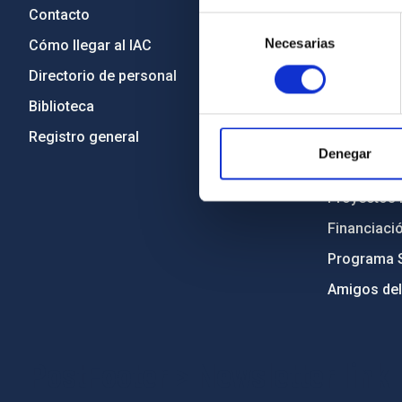
Contacto
Legislació
Selección
Necesarias
de
Cómo llegar al IAC
Transparen
consentimiento
Directorio de personal
Código étic
Biblioteca
Igualdad y 
Registro general
Forever IA
Denegar
Medio Ambi
Proyectos i
Financiaci
Programa 
Amigos del
PostFooter > Newsletter link