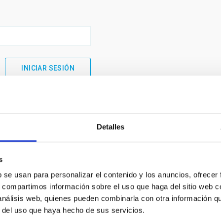
Detalles
s
b se usan para personalizar el contenido y los anuncios, ofrecer
s, compartimos información sobre el uso que haga del sitio web 
 análisis web, quienes pueden combinarla con otra información q
INSTITUCIONAL
PORTAL DEL IAC
r del uso que haya hecho de sus servicios.