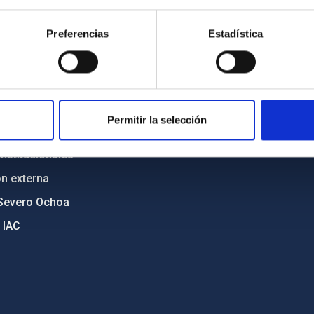
n
Mapa web
Preferencias
Estadística
cia
Políticas de privacidad
o y política antifraude
Aviso legal
diversidad de género
Política de cookies
C
Accesibilidad
Permitir la selección
ente y Sostenibilidad
nstitucionales
ón externa
Severo Ochoa
 IAC