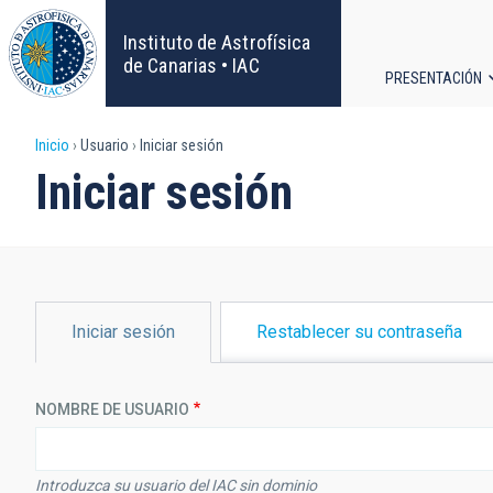
Pasar
al
Instituto de Astrofísica
contenido
de Canarias • IAC
PRESENTACIÓN
principal
Navega
Sobrescribir
Inicio
Usuario
Iniciar sesión
principa
Iniciar sesión
enlaces
de
ayuda
SOLAPAS
Iniciar sesión
Restablecer su contraseña
PRINCIPALES
a
la
NOMBRE DE USUARIO
navegación
Introduzca su usuario del IAC sin dominio