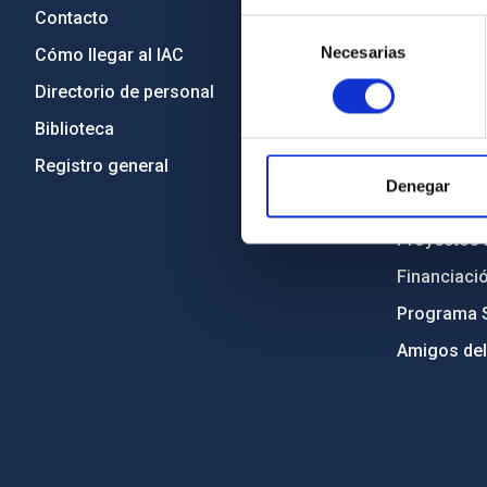
Contacto
Legislació
Selección
Necesarias
de
Cómo llegar al IAC
Transparen
consentimiento
Directorio de personal
Código étic
Biblioteca
Igualdad y 
Registro general
Forever IA
Denegar
Medio Ambi
Proyectos i
Financiaci
Programa 
Amigos del
PostFooter > Newsletter link