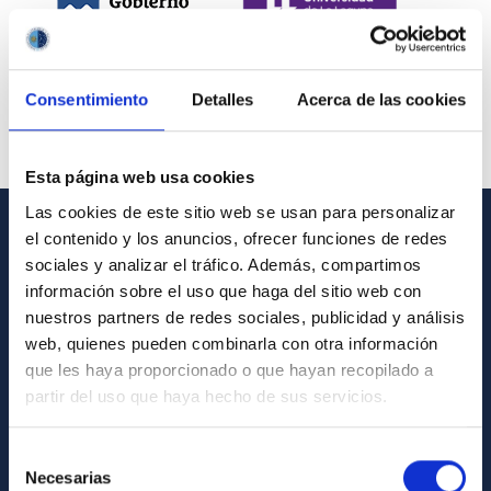
Consentimiento
Detalles
Acerca de las cookies
Esta página web usa cookies
Las cookies de este sitio web se usan para personalizar
el contenido y los anuncios, ofrecer funciones de redes
INFORMACIÓN GENERAL
sociales y analizar el tráfico. Además, compartimos
información sobre el uso que haga del sitio web con
Contacto
nuestros partners de redes sociales, publicidad y análisis
Cómo llegar al IAC
web, quienes pueden combinarla con otra información
que les haya proporcionado o que hayan recopilado a
Directorio de personal
partir del uso que haya hecho de sus servicios.
Biblioteca
Registro general
Selección
Necesarias
de