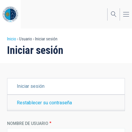
Pasar
al
contenido
principal
Sobrescribir
Inicio
Usuario
Iniciar sesión
Iniciar sesión
enlaces
de
ayuda
a
SOLAPAS
Iniciar sesión
PRINCIPALES
la
navegación
Restablecer su contraseña
NOMBRE DE USUARIO