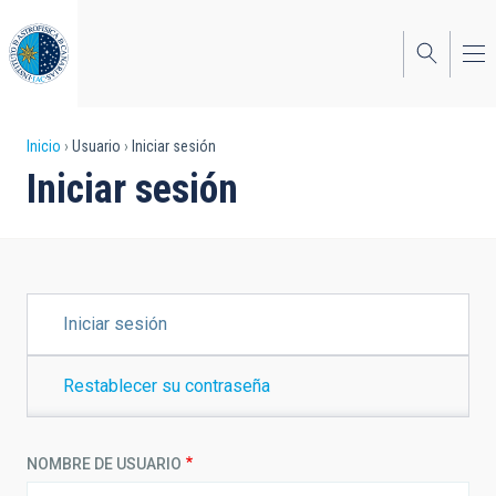
Pasar
al
contenido
principal
Sobrescribir
Inicio
Usuario
Iniciar sesión
Iniciar sesión
enlaces
de
ayuda
a
SOLAPAS
Iniciar sesión
PRINCIPALES
la
navegación
Restablecer su contraseña
NOMBRE DE USUARIO