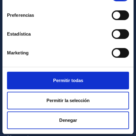
INFORMACIÓN INSTITUCIONAL
consentimiento
Preferencias
Legislación
Transparencia
Estadística
Código ético y política antifraude
Igualdad y diversidad de género
Marketing
Forever IAC
Medio Ambiente y Sostenibilidad
Proyectos institucionales
Permitir todas
Financiación externa
Programa Severo Ochoa
Permitir la selección
Amigos del IAC
Denegar
PORTAL DEL IAC