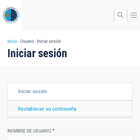
Pasar
al
contenido
principal
Sobrescribir
Inicio
Usuario
Iniciar sesión
Iniciar sesión
enlaces
de
ayuda
a
SOLAPAS
Iniciar sesión
PRINCIPALES
la
navegación
Restablecer su contraseña
NOMBRE DE USUARIO