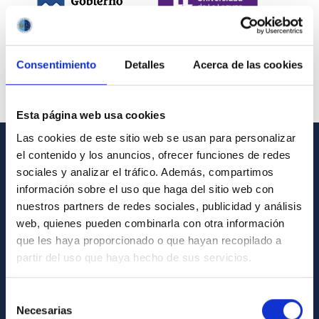
Consentimiento
Detalles
Acerca de las cookies
Esta página web usa cookies
Las cookies de este sitio web se usan para personalizar
el contenido y los anuncios, ofrecer funciones de redes
INFORMACIÓN GENERAL
sociales y analizar el tráfico. Además, compartimos
información sobre el uso que haga del sitio web con
Contacto
nuestros partners de redes sociales, publicidad y análisis
Cómo llegar al IAC
web, quienes pueden combinarla con otra información
que les haya proporcionado o que hayan recopilado a
Directorio de personal
partir del uso que haya hecho de sus servicios.
Biblioteca
Registro general
Selección
Necesarias
de