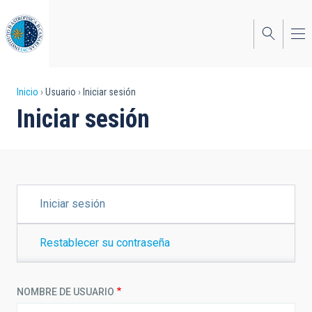
Pasar
al
contenido
principal
Sobrescribir
Inicio
Usuario
Iniciar sesión
Iniciar sesión
enlaces
de
ayuda
a
SOLAPAS
Iniciar sesión
PRINCIPALES
la
navegación
Restablecer su contraseña
NOMBRE DE USUARIO