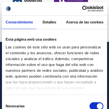
Consentimiento
Detalles
Acerca de las cookies
Esta página web usa cookies
Las cookies de este sitio web se usan para personalizar
el contenido y los anuncios, ofrecer funciones de redes
INFORMACIÓN GENERAL
sociales y analizar el tráfico. Además, compartimos
información sobre el uso que haga del sitio web con
Contacto
nuestros partners de redes sociales, publicidad y análisis
Cómo llegar al IAC
web, quienes pueden combinarla con otra información
que les haya proporcionado o que hayan recopilado a
Directorio de personal
partir del uso que haya hecho de sus servicios.
Biblioteca
Registro general
Selección
Necesarias
de