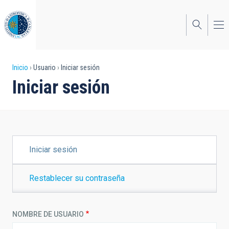
Pasar
al
contenido
principal
Sobrescribir
Inicio
Usuario
Iniciar sesión
Iniciar sesión
enlaces
de
ayuda
a
SOLAPAS
Iniciar sesión
PRINCIPALES
la
navegación
Restablecer su contraseña
NOMBRE DE USUARIO