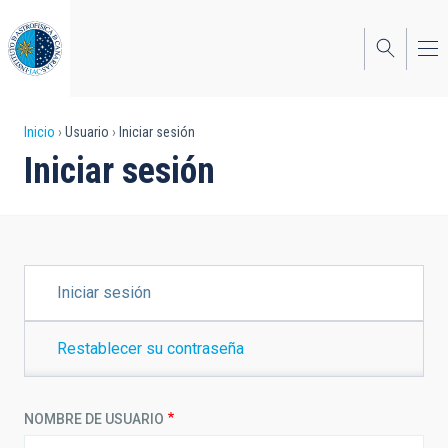
Pasar
al
contenido
principal
Sobrescribir
Inicio
Usuario
Iniciar sesión
Iniciar sesión
enlaces
de
ayuda
a
SOLAPAS
Iniciar sesión
PRINCIPALES
la
navegación
Restablecer su contraseña
NOMBRE DE USUARIO