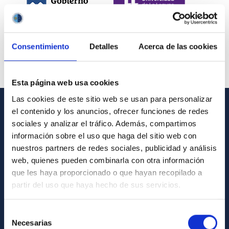
Consentimiento
Detalles
Acerca de las cookies
Esta página web usa cookies
Las cookies de este sitio web se usan para personalizar
el contenido y los anuncios, ofrecer funciones de redes
INFORMACIÓN GENERAL
sociales y analizar el tráfico. Además, compartimos
información sobre el uso que haga del sitio web con
Contacto
nuestros partners de redes sociales, publicidad y análisis
Cómo llegar al IAC
web, quienes pueden combinarla con otra información
que les haya proporcionado o que hayan recopilado a
Directorio de personal
partir del uso que haya hecho de sus servicios.
Biblioteca
Registro general
Selección
Necesarias
de