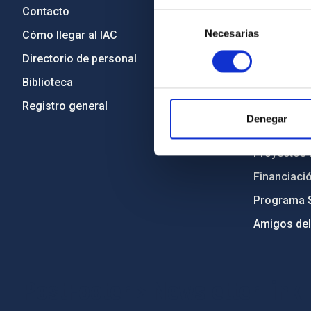
Contacto
Legislació
Selección
Necesarias
de
Cómo llegar al IAC
Transparen
consentimiento
Directorio de personal
Código étic
Biblioteca
Igualdad y 
Registro general
Forever IA
Denegar
Medio Ambi
Proyectos i
Financiaci
Programa 
Amigos del
PostFooter > Newsletter link