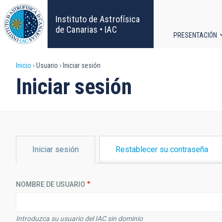
Pasar
al
Instituto de Astrofísica
contenido
de Canarias • IAC
PRESENTACIÓN
principal
Navega
Sobrescribir
Inicio
Usuario
Iniciar sesión
principa
Iniciar sesión
enlaces
de
ayuda
SOLAPAS
Iniciar sesión
Restablecer su contraseña
PRINCIPALES
a
la
NOMBRE DE USUARIO
navegación
Introduzca su usuario del IAC sin dominio