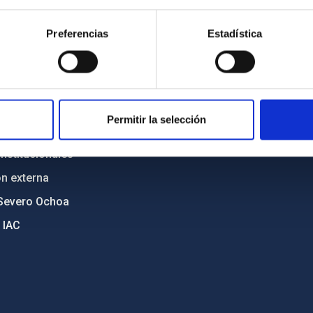
n
Mapa web
Preferencias
Estadística
cia
Políticas de privacidad
o y política antifraude
Aviso legal
diversidad de género
Política de cookies
C
Accesibilidad
Permitir la selección
ente y Sostenibilidad
nstitucionales
ón externa
Severo Ochoa
 IAC