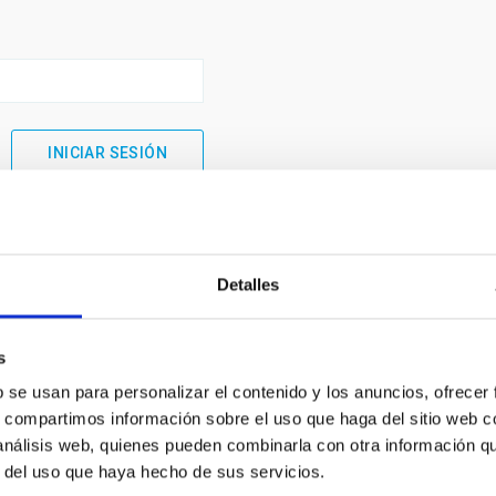
Detalles
s
b se usan para personalizar el contenido y los anuncios, ofrecer
s, compartimos información sobre el uso que haga del sitio web 
 análisis web, quienes pueden combinarla con otra información q
INSTITUCIONAL
PORTAL DEL IAC
r del uso que haya hecho de sus servicios.