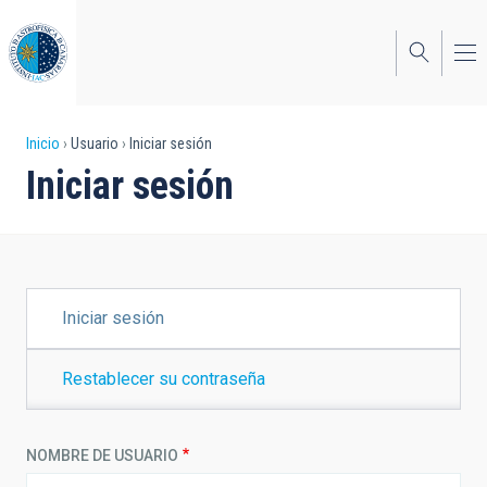
Pasar
al
contenido
principal
Sobrescribir
Inicio
Usuario
Iniciar sesión
Iniciar sesión
enlaces
de
ayuda
a
SOLAPAS
Iniciar sesión
PRINCIPALES
la
navegación
Restablecer su contraseña
NOMBRE DE USUARIO