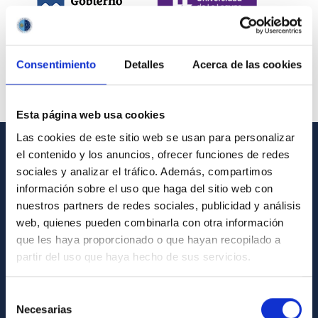
Consentimiento
Detalles
Acerca de las cookies
Esta página web usa cookies
Las cookies de este sitio web se usan para personalizar
el contenido y los anuncios, ofrecer funciones de redes
INFORMACIÓN GENERAL
sociales y analizar el tráfico. Además, compartimos
información sobre el uso que haga del sitio web con
Contacto
nuestros partners de redes sociales, publicidad y análisis
Cómo llegar al IAC
web, quienes pueden combinarla con otra información
que les haya proporcionado o que hayan recopilado a
Directorio de personal
partir del uso que haya hecho de sus servicios.
Biblioteca
Registro general
Selección
Necesarias
de